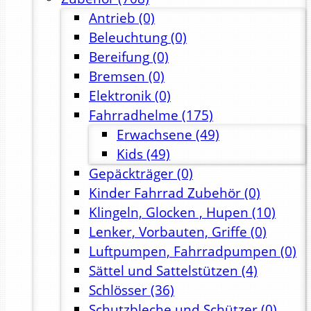
Antrieb
(0)
Beleuchtung
(0)
Bereifung
(0)
Bremsen
(0)
Elektronik
(0)
Fahrradhelme
(175)
Erwachsene
(49)
Kids
(49)
Gepäckträger
(0)
Kinder Fahrrad Zubehör
(0)
Klingeln, Glocken , Hupen
(10)
Lenker, Vorbauten, Griffe
(0)
Luftpumpen, Fahrradpumpen
(0)
Sättel und Sattelstützen
(4)
Schlösser
(36)
Schutzbleche und Schützer
(0)