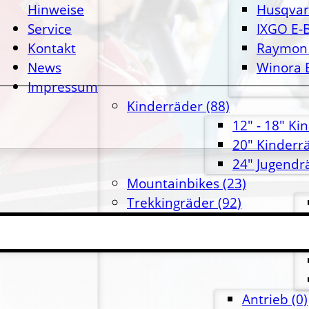
Hinweise
Husqvar
Service
IXGO E-B
Kontakt
Raymon 
News
Winora 
Impressum
Kinderräder
(88)
12" - 18" Ki
20" Kinderr
24" Jugendr
Mountainbikes
(23)
Trekkingräder
(92)
Zubehör
(708)
Antrieb
(0)