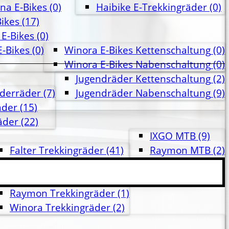
na E-Bikes
(0)
Haibike E-Trekkingräder
(0)
ikes
(17)
E-Bikes
(0)
E-Bikes
(0)
Winora E-Bikes Kettenschaltung
(0)
Winora E-Bikes Nabenschaltung
(0)
Jugendräder Kettenschaltung
(2)
nderräder
(7)
Jugendräder Nabenschaltung
(9)
äder
(15)
äder
(22)
IXGO MTB
(9)
Falter Trekkingräder
(41)
Raymon MTB
(2)
Greens Trekkingräder
(0)
Raleigh Trekkingräder
(2)
Raymon Trekkingräder
(1)
Winora Trekkingräder
(2)