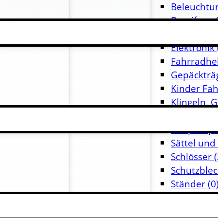
Beleuchtu
Bereifung
(
Bremsen
(
Elektronik
Fahrradhe
Gepäckträ
Kinder Fa
Klingeln, 
Lenker, Vo
Luftpump
Sättel und
Schlösser
(
Schutzble
Ständer
(0
Taschen u
Trinkflasc