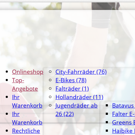
Onlineshop
City-Fahrräder
(76)
Top-
E-Bikes
(78)
Angebote
Falträder
(1)
Ihr
Hollandräder
(11)
Warenkorb
Jugendräder ab
Batavus 
Ihr
26
(22)
Falter E
Warenkorb
Greens 
Rechtliche
Haibike 