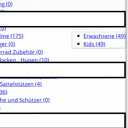
ng
(0)
0)
0)
(0)
lme
(175)
Erwachsene
(49)
ger
(0)
Kids
(49)
hrrad Zubehör
(0)
Glocken , Hupen
(10)
rbauten, Griffe
(0)
en, Fahrradpumpen
(0)
 Sattelstützen
(4)
36)
che und Schützer
(0)
)
nd Körbe
(251)
Gepäckträger-Körbe
(22)
hen und
Gepäckträgertaschen
(62)