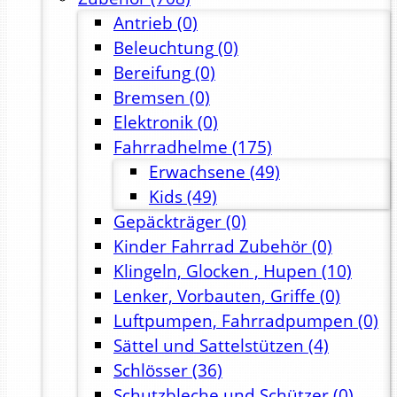
Antrieb
(0)
Beleuchtung
(0)
Bereifung
(0)
Bremsen
(0)
Elektronik
(0)
Fahrradhelme
(175)
Erwachsene
(49)
Kids
(49)
Gepäckträger
(0)
Kinder Fahrrad Zubehör
(0)
Klingeln, Glocken , Hupen
(10)
Lenker, Vorbauten, Griffe
(0)
Luftpumpen, Fahrradpumpen
(0)
Sättel und Sattelstützen
(4)
Schlösser
(36)
Schutzbleche und Schützer
(0)