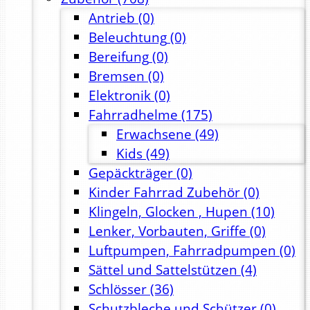
Antrieb
(0)
Beleuchtung
(0)
Bereifung
(0)
Bremsen
(0)
Elektronik
(0)
Fahrradhelme
(175)
Erwachsene
(49)
Kids
(49)
Gepäckträger
(0)
Kinder Fahrrad Zubehör
(0)
Klingeln, Glocken , Hupen
(10)
Lenker, Vorbauten, Griffe
(0)
Luftpumpen, Fahrradpumpen
(0)
Sättel und Sattelstützen
(4)
Schlösser
(36)
Schutzbleche und Schützer
(0)