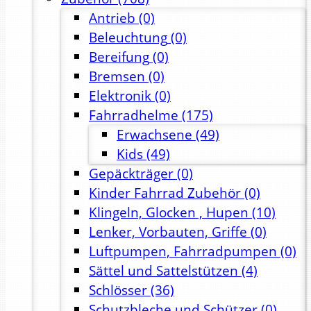
Antrieb
(0)
Beleuchtung
(0)
Bereifung
(0)
Bremsen
(0)
Elektronik
(0)
Fahrradhelme
(175)
Erwachsene
(49)
Kids
(49)
Gepäckträger
(0)
Kinder Fahrrad Zubehör
(0)
Klingeln, Glocken , Hupen
(10)
Lenker, Vorbauten, Griffe
(0)
Luftpumpen, Fahrradpumpen
(0)
Sättel und Sattelstützen
(4)
Schlösser
(36)
Schutzbleche und Schützer
(0)