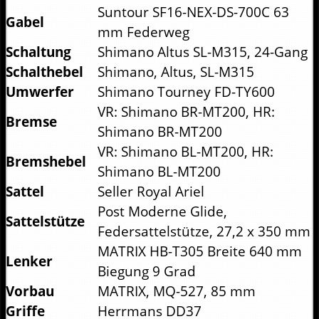
Suntour SF16-NEX-DS-700C 63
Gabel
mm Federweg
Schaltung
Shimano Altus SL-M315, 24-Gang
Schalthebel
Shimano, Altus, SL-M315
Umwerfer
Shimano Tourney FD-TY600
VR: Shimano BR-MT200, HR:
Bremse
Shimano BR-MT200
VR: Shimano BL-MT200, HR:
Bremshebel
Shimano BL-MT200
Sattel
Seller Royal Ariel
Post Moderne Glide,
Sattelstütze
Federsattelstütze, 27,2 x 350 mm
MATRIX HB-T305 Breite 640 mm
Lenker
Biegung 9 Grad
Vorbau
MATRIX, MQ-527, 85 mm
Griffe
Herrmans DD37