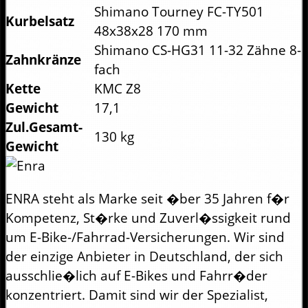
Shimano Tourney FC-TY501
Kurbelsatz
48x38x28 170 mm
Shimano CS-HG31 11-32 Zähne 8-
Zahnkränze
fach
Kette
KMC Z8
Gewicht
17,1
Zul.Gesamt-
130 kg
Gewicht
ENRA steht als Marke seit �ber 35 Jahren f�r
Kompetenz, St�rke und Zuverl�ssigkeit rund
um E-Bike-/Fahrrad-Versicherungen. Wir sind
der einzige Anbieter in Deutschland, der sich
ausschlie�lich auf E-Bikes und Fahrr�der
konzentriert. Damit sind wir der Spezialist,