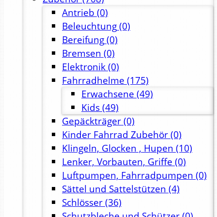
Antrieb
(0)
Beleuchtung
(0)
Bereifung
(0)
Bremsen
(0)
Elektronik
(0)
Fahrradhelme
(175)
Erwachsene
(49)
Kids
(49)
Gepäckträger
(0)
Kinder Fahrrad Zubehör
(0)
Klingeln, Glocken , Hupen
(10)
Lenker, Vorbauten, Griffe
(0)
Luftpumpen, Fahrradpumpen
(0)
Sättel und Sattelstützen
(4)
Schlösser
(36)
Schutzbleche und Schützer
(0)