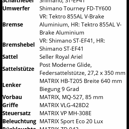
Schalthebel
Shimano, ST-EF41
Umwerfer
Shimano Tourney FD-TY600
VR: Tektro 855AL V-Brake
Bremse
Aluminium, HR: Tektro 855AL V-
Brake Aluminium
VR: Shimano ST-EF41, HR:
Bremshebel
Shimano ST-EF41
Sattel
Seller Royal Ariel
Post Moderne Glide,
Sattelstütze
Federsattelstütze, 27,2 x 350 mm
MATRIX HB-T205 Breite 640 mm
Lenker
Biegung 9 Grad
Vorbau
MATRIX, MQ-527, 85 mm
Griffe
MATRIX VLG-428D2
Steuersatz
MATRIX VP MH-308E
Beleuchtung
MATRIX Sport Eco 20 Lux