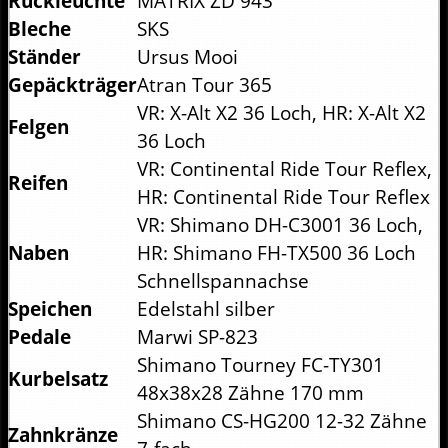
Rückleuchte
MATRIX ZD 943
Bleche
SKS
Ständer
Ursus Mooi
Gepäckträger
Atran Tour 365
VR: X-Alt X2 36 Loch, HR: X-Alt X2
Felgen
36 Loch
VR: Continental Ride Tour Reflex,
Reifen
HR: Continental Ride Tour Reflex
VR: Shimano DH-C3001 36 Loch,
Naben
HR: Shimano FH-TX500 36 Loch
Schnellspannachse
Speichen
Edelstahl silber
Pedale
Marwi SP-823
Shimano Tourney FC-TY301
Kurbelsatz
48x38x28 Zähne 170 mm
Shimano CS-HG200 12-32 Zähne
Zahnkränze