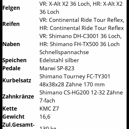
VR: X-Alt X2 36 Loch, HR: X-Alt X2
Felgen
36 Loch
VR: Continental Ride Tour Reflex,
Reifen
HR: Continental Ride Tour Reflex
VR: Shimano DH-C3001 36 Loch,
Naben
HR: Shimano FH-TX500 36 Loch
Schnellspannachse
Speichen
Edelstahl silber
Pedale
Marwi SP-823
Shimano Tourney FC-TY301
Kurbelsatz
48x38x28 Zähne 170 mm
Shimano CS-HG200 12-32 Zähne
Zahnkränze
7-fach
Kette
KMC Z7
Gewicht
16,6
Zul.Gesamt-
130 kg