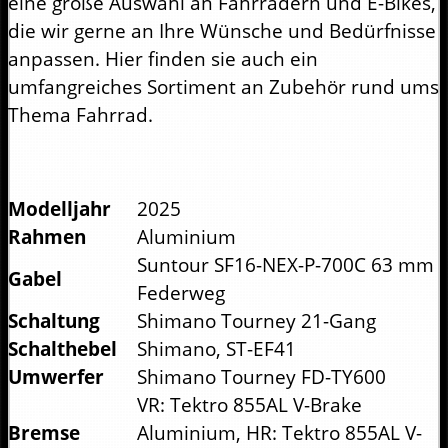
eine große Auswahl an Fahrrädern und E-Bikes,
die wir gerne an Ihre Wünsche und Bedürfnisse
anpassen. Hier finden sie auch ein
umfangreiches Sortiment an Zubehör rund ums
Thema Fahrrad.
Modelljahr
2025
Rahmen
Aluminium
Suntour SF16-NEX-P-700C 63 mm
Gabel
Federweg
Schaltung
Shimano Tourney 21-Gang
Schalthebel
Shimano, ST-EF41
Umwerfer
Shimano Tourney FD-TY600
VR: Tektro 855AL V-Brake
Bremse
Aluminium, HR: Tektro 855AL V-