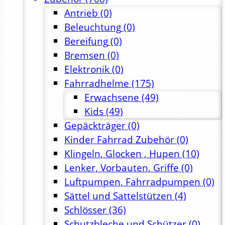
Antrieb
(0)
Beleuchtung
(0)
Bereifung
(0)
Bremsen
(0)
Elektronik
(0)
Fahrradhelme
(175)
Erwachsene
(49)
Kids
(49)
Gepäckträger
(0)
Kinder Fahrrad Zubehör
(0)
Klingeln, Glocken , Hupen
(10)
Lenker, Vorbauten, Griffe
(0)
Luftpumpen, Fahrradpumpen
(0)
Sättel und Sattelstützen
(4)
Schlösser
(36)
Schutzbleche und Schützer
(0)