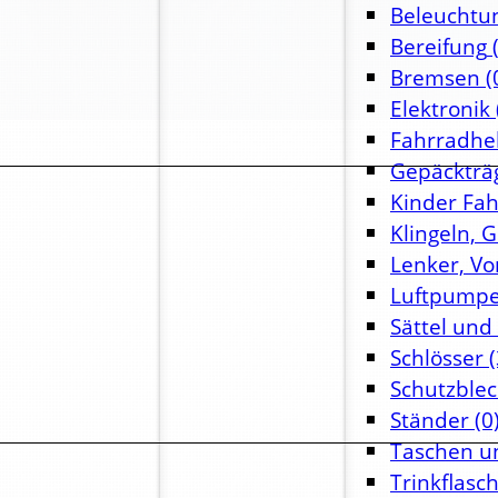
Beleuchtu
Bereifung
(
Bremsen
(
Elektronik
Fahrradhe
Gepäckträ
Kinder Fa
Klingeln, 
Lenker, Vo
Luftpump
Sättel und
Schlösser
(
Schutzble
Ständer
(0
Taschen u
Trinkflasc