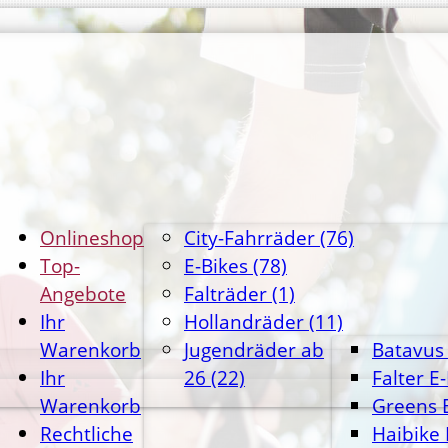
Onlineshop
City-Fahrräder
(76)
Top-
E-Bikes
(78)
Angebote
Falträder
(1)
Ihr
Hollandräder
(11)
Warenkorb
Jugendräder ab
Batavus 
Ihr
26
(22)
Falter E
Warenkorb
Greens 
Rechtliche
Haibike 