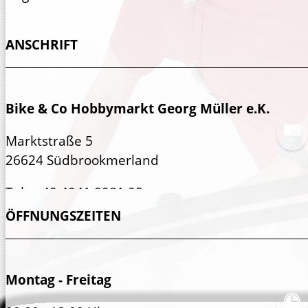
ANSCHRIFT
Bike & Co Hobbymarkt Georg Müller e.K.
Marktstraße 5
26624 Südbrookmerland
Tel.:
+49 4941 9981 05
Fax:
+49 4941 9981 07
ÖFFNUNGSZEITEN
Montag - Freitag