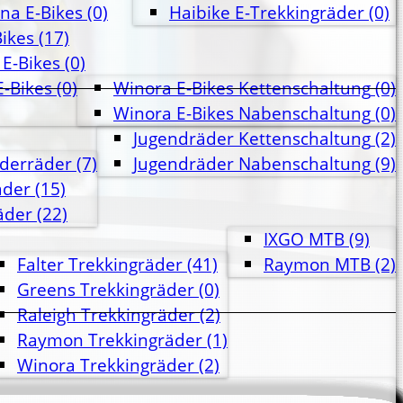
na E-Bikes
(0)
Haibike E-Trekkingräder
(0)
ikes
(17)
E-Bikes
(0)
E-Bikes
(0)
Winora E-Bikes Kettenschaltung
(0)
Winora E-Bikes Nabenschaltung
(0)
Jugendräder Kettenschaltung
(2)
nderräder
(7)
Jugendräder Nabenschaltung
(9)
äder
(15)
äder
(22)
IXGO MTB
(9)
Falter Trekkingräder
(41)
Raymon MTB
(2)
Greens Trekkingräder
(0)
Raleigh Trekkingräder
(2)
Raymon Trekkingräder
(1)
Winora Trekkingräder
(2)