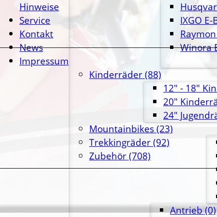
Hinweise
Husqvar
Service
IXGO E-B
Kontakt
Raymon 
News
Winora 
Impressum
Kinderräder
(88)
12" - 18" Ki
20" Kinderr
24" Jugendr
Mountainbikes
(23)
Trekkingräder
(92)
Zubehör
(708)
Antrieb
(0)