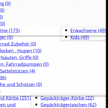
ng
(0)
0)
0)
(0)
lme
(175)
Erwachsene
(49)
ger
(0)
Kids
(49)
hrrad Zubehör
(0)
Glocken , Hupen
(10)
rbauten, Griffe
(0)
en, Fahrradpumpen
(0)
 Sattelstützen
(4)
36)
che und Schützer
(0)
)
nd Körbe
(251)
Gepäckträger-Körbe
(22)
hen und
Gepäckträgertaschen
(62)