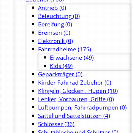
Antrieb
(0)
Beleuchtung
(0)
Bereifung
(0)
Bremsen
(0)
Elektronik
(0)
Fahrradhelme
(175)
Erwachsene
(49)
Kids
(49)
Gepäckträger
(0)
Kinder Fahrrad Zubehör
(0)
Klingeln, Glocken , Hupen
(10)
Lenker, Vorbauten, Griffe
(0)
Luftpumpen, Fahrradpumpen
(0)
Sättel und Sattelstützen
(4)
Schlösser
(36)
Schutzbleche und Schützer
(0)