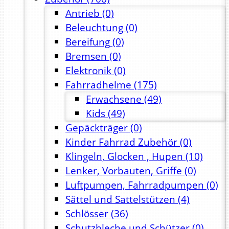
Antrieb
(0)
Beleuchtung
(0)
Bereifung
(0)
Bremsen
(0)
Elektronik
(0)
Fahrradhelme
(175)
Erwachsene
(49)
Kids
(49)
Gepäckträger
(0)
Kinder Fahrrad Zubehör
(0)
Klingeln, Glocken , Hupen
(10)
Lenker, Vorbauten, Griffe
(0)
Luftpumpen, Fahrradpumpen
(0)
Sättel und Sattelstützen
(4)
Schlösser
(36)
Schutzbleche und Schützer
(0)