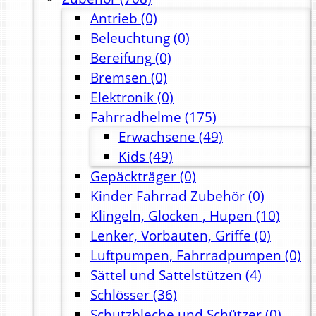
Antrieb
(0)
Beleuchtung
(0)
Bereifung
(0)
Bremsen
(0)
Elektronik
(0)
Fahrradhelme
(175)
Erwachsene
(49)
Kids
(49)
Gepäckträger
(0)
Kinder Fahrrad Zubehör
(0)
Klingeln, Glocken , Hupen
(10)
Lenker, Vorbauten, Griffe
(0)
Luftpumpen, Fahrradpumpen
(0)
Sättel und Sattelstützen
(4)
Schlösser
(36)
Schutzbleche und Schützer
(0)