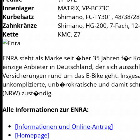
Innenlager
MATRIX, VP-BC73C
Kurbelsatz
Shimano, FC-TY301, 48/38/2
Zahnkränze
Shimano, HG-200, 7-Fach, 12
Kette
KMC, Z7
ENRA steht als Marke seit �ber 35 Jahren f�r K
einzige Anbieter in Deutschland, der sich aussch
Versicherungen rund um das E-Bike geht. Insge
unkomplizierte, unb�rokratische und damit schn
(NRW) zust�ndig.
Alle Informationen zur ENRA:
[Informationen und Online-Antrag]
[Homepage]