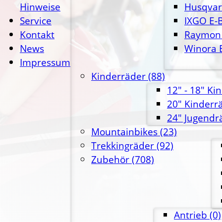
Hinweise
Husqvar
Service
IXGO E-B
Kontakt
Raymon 
News
Winora 
Impressum
Kinderräder
(88)
12" - 18" Ki
20" Kinderr
24" Jugendr
Mountainbikes
(23)
Trekkingräder
(92)
Zubehör
(708)
Antrieb
(0)