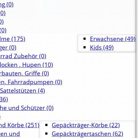
ng
(0)
0)
0)
(0)
lme
(175)
Erwachsene
(49)
ger
(0)
Kids
(49)
hrrad Zubehör
(0)
Glocken , Hupen
(10)
rbauten, Griffe
(0)
en, Fahrradpumpen
(0)
 Sattelstützen
(4)
36)
che und Schützer
(0)
)
nd Körbe
(251)
Gepäckträger-Körbe
(22)
hen und
Gepäckträgertaschen
(62)