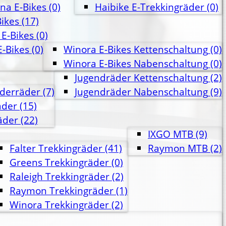
na E-Bikes
(0)
Haibike E-Trekkingräder
(0)
ikes
(17)
E-Bikes
(0)
E-Bikes
(0)
Winora E-Bikes Kettenschaltung
(0)
Winora E-Bikes Nabenschaltung
(0)
Jugendräder Kettenschaltung
(2)
nderräder
(7)
Jugendräder Nabenschaltung
(9)
äder
(15)
äder
(22)
IXGO MTB
(9)
Falter Trekkingräder
(41)
Raymon MTB
(2)
Greens Trekkingräder
(0)
Raleigh Trekkingräder
(2)
Raymon Trekkingräder
(1)
Winora Trekkingräder
(2)