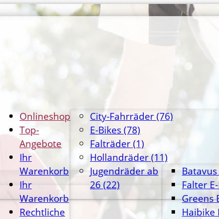
Onlineshop
City-Fahrräder
(76)
Top-
E-Bikes
(78)
Angebote
Falträder
(1)
Ihr
Hollandräder
(11)
Warenkorb
Jugendräder ab
Batavus 
Ihr
26
(22)
Falter E
Warenkorb
Greens 
Rechtliche
Haibike 