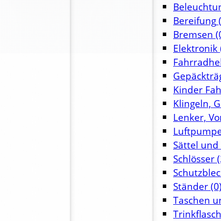
Beleuchtu
Bereifung
(
Bremsen
(
Elektronik
Fahrradhe
Gepäckträ
Kinder Fa
Klingeln, 
Lenker, Vo
Luftpump
Sättel und
Schlösser
(
Schutzble
Ständer
(0
Taschen u
Trinkflasc