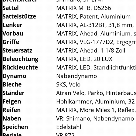
Sattel
MATRIX MTB, D5266
Sattelstütze
MATRIX, Patent, Aluminium
Lenker
MATRIX, AL-312BT, 31,8 mm, 
Vorbau
MATRIX, Ahead, Aluminium, 
Griffe
MATRIX, VLG-1777D2, Ergogri
Steuersatz
MATRIX, Ahead, 1 1/8 Zoll
Beleuchtung
MATRIX, LED, 20 LUX
Rückleuchte
MATRIX, LED, Standlichtfunkt
Dynamo
Nabendynamo
Bleche
SKS, Velo
Ständer
Atran Velo, Parko, Hinterbau
Felgen
Hohlkammer, Aluminium, 32
Reifen
MATRIX, More Miles 1, Reflex
Naben
VR: Shimano, Nabendynamo D
Speichen
Edelstahl
Pedale
VP-872