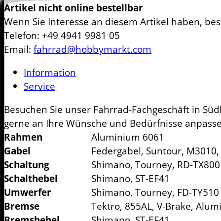
Artikel nicht online bestellbar
Wenn Sie Interesse an diesem Artikel haben, besu
Telefon: +49 4941 9981 05
Email:
fahrrad@hobbymarkt.com
Information
Service
Besuchen Sie unser Fahrrad-Fachgeschäft in Süd
gerne an Ihre Wünsche und Bedürfnisse anpasse
Rahmen
Aluminium 6061
Gabel
Federgabel, Suntour, M3010
Schaltung
Shimano, Tourney, RD-TX800 
Schalthebel
Shimano, ST-EF41
Umwerfer
Shimano, Tourney, FD-TY510
Bremse
Tektro, 855AL, V-Brake, Alu
Bremshebel
Shimano, ST-EF41